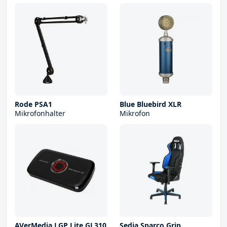
Rode PSA1
Blue Bluebird XLR
Mikrofonhalter
Mikrofon
AVerMedia LGP Lite GL310
Sedia Sparco Grip