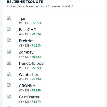
BELIEBHEITSQUOTE
Unterstütze deinen lieblings Streamer - Like!
Tjan
#1 • DE •
85.85%
BastiGHG
#2 • DE •
79.52%
Brekzim
#3 • DE •
78.28%
Zombey
#4 • DE •
76.13%
HandOfBlood
#5 • DE •
75.59%
Wautscher
#6 • DE •
75.49%
GRONKH
#7 • DE •
75.14%
CastCrafter
#8 • DE •
74.57%