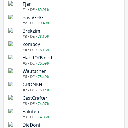
Tjan
#1 • DE •
85.91%
BastiGHG
#2 • DE •
79.49%
Brekzim
#3 • DE •
78.10%
Zombey
#4 • DE •
76.13%
HandOfBlood
#5 • DE •
75.59%
Wautscher
#6 • DE •
75.49%
GRONKH
#7 • DE •
75.14%
CastCrafter
#8 • DE •
74.57%
Paluten
#9 • DE •
74.35%
DieDoni