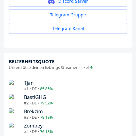
Discord Server
Telegram Gruppe
Telegram Kanal
BELIEBHEITSQUOTE
Unterstütze deinen lieblings Streamer - Like!
Tjan
#1 • DE •
85.85%
BastiGHG
#2 • DE •
79.52%
Brekzim
#3 • DE •
78.19%
Zombey
#4 • DE •
76.13%