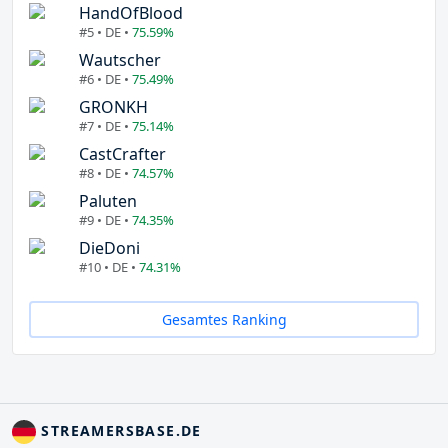
HandOfBlood
#5 • DE •
75.59%
Wautscher
#6 • DE •
75.49%
GRONKH
#7 • DE •
75.14%
CastCrafter
#8 • DE •
74.57%
Paluten
#9 • DE •
74.35%
DieDoni
#10 • DE •
74.31%
Gesamtes Ranking
STREAMERSBASE.DE