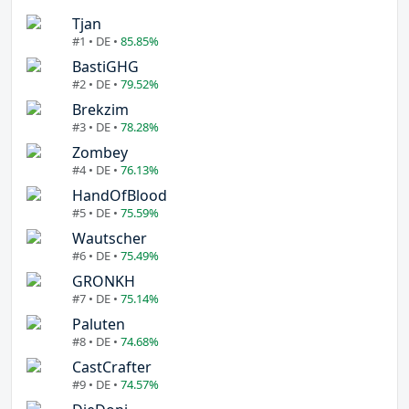
Tjan
#1 • DE •
85.85%
BastiGHG
#2 • DE •
79.52%
Brekzim
#3 • DE •
78.28%
Zombey
#4 • DE •
76.13%
HandOfBlood
#5 • DE •
75.59%
Wautscher
#6 • DE •
75.49%
GRONKH
#7 • DE •
75.14%
Paluten
#8 • DE •
74.68%
CastCrafter
#9 • DE •
74.57%