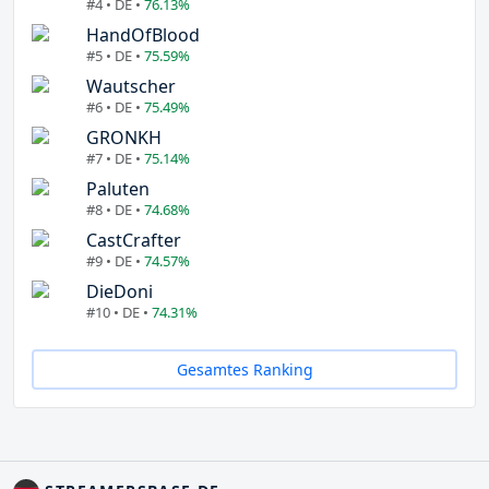
#4 • DE •
76.13%
HandOfBlood
#5 • DE •
75.59%
Wautscher
#6 • DE •
75.49%
GRONKH
#7 • DE •
75.14%
Paluten
#8 • DE •
74.68%
CastCrafter
#9 • DE •
74.57%
DieDoni
#10 • DE •
74.31%
Gesamtes Ranking