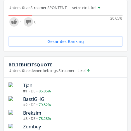
Unterstütze Streamer SPONTENT — setze ein Like!
20.65
%
1
0
Gesamtes Ranking
BELIEBHEITSQUOTE
Unterstütze deinen lieblings Streamer - Like!
Tjan
#1 • DE •
85.85%
BastiGHG
#2 • DE •
79.52%
Brekzim
#3 • DE •
78.28%
Zombey