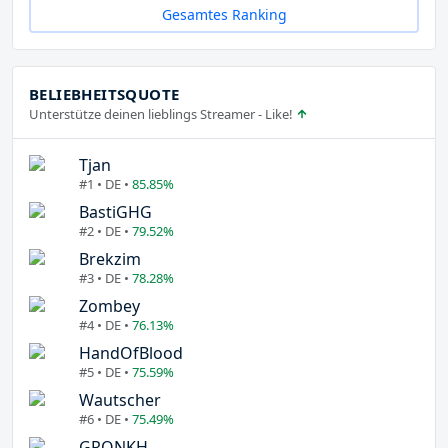
Gesamtes Ranking
BELIEBHEITSQUOTE
Unterstütze deinen lieblings Streamer - Like!
Tjan
#1 • DE •
85.85%
BastiGHG
#2 • DE •
79.52%
Brekzim
#3 • DE •
78.28%
Zombey
#4 • DE •
76.13%
HandOfBlood
#5 • DE •
75.59%
Wautscher
#6 • DE •
75.49%
GRONKH