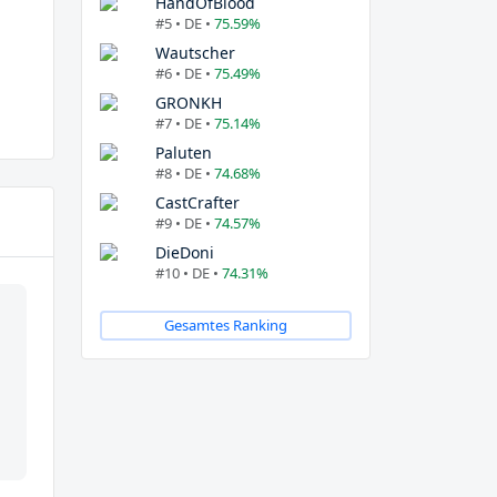
HandOfBlood
#5 • DE •
75.59%
Wautscher
#6 • DE •
75.49%
GRONKH
#7 • DE •
75.14%
Paluten
#8 • DE •
74.68%
CastCrafter
#9 • DE •
74.57%
DieDoni
#10 • DE •
74.31%
Gesamtes Ranking