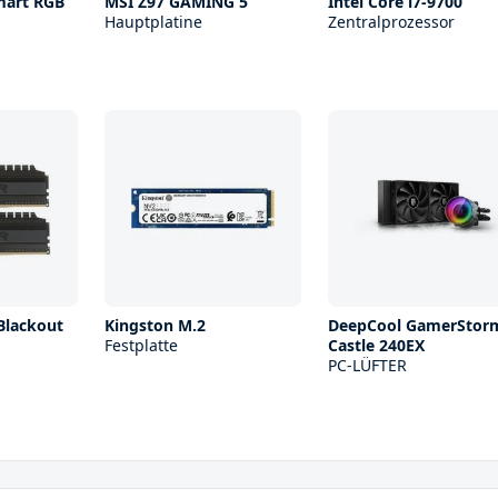
mart RGB
MSI Z97 GAMING 5
Intel Core i7-9700
Hauptplatine
Zentralprozessor
 Blackout
Kingston M.2
DeepCool GamerStor
Festplatte
Castle 240EX
PC-LÜFTER