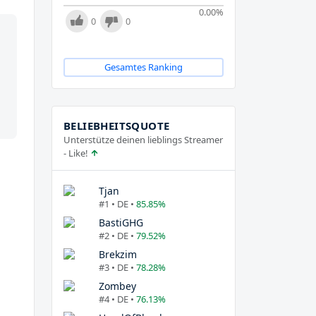
0.00
%
0
0
Gesamtes Ranking
BELIEBHEITSQUOTE
Unterstütze deinen lieblings Streamer
- Like!
Tjan
#1 • DE •
85.85%
BastiGHG
#2 • DE •
79.52%
Brekzim
#3 • DE •
78.28%
Zombey
#4 • DE •
76.13%