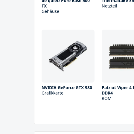
be quiet! Pure Base 500
Thermaltake S
FX
Netzteil
Gehäuse
NVIDIA GeForce GTX 980
Patriot Viper 4
Grafikkarte
DDR4
ROM