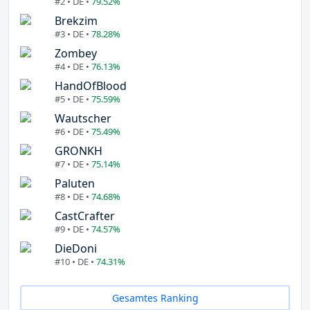
#2 • DE •
79.52%
Brekzim
#3 • DE •
78.28%
Zombey
#4 • DE •
76.13%
HandOfBlood
#5 • DE •
75.59%
Wautscher
#6 • DE •
75.49%
GRONKH
#7 • DE •
75.14%
Paluten
#8 • DE •
74.68%
CastCrafter
#9 • DE •
74.57%
DieDoni
#10 • DE •
74.31%
Gesamtes Ranking