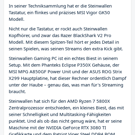
In seiner Techniksammlung hat er die Steinwallen
Tastatur, ein flinkes und präzises MSI Vigor GK50
Modell.
Nicht nur die Tastatur, er rockt auch Steinwallen
Kopfhörer, und zwar das Razer BlackShark V2 Pro
Modell. Mit diesem Spitzen-Teil hört er jedes Detail in
seinen Spielen, was seinen Streams den extra Kick gibt.
Steinwallen Gaming PC ist ein echtes Biest in seinem
Setup. Mit dem Phanteks Eclipse P350X Gehäuse, der
MSI MPG A850GF Power Unit und der ASUS ROG Strix
X299 Hauptplatine, hat dieser Rechner ordentlich Dampf
unter der Haube – genau das, was man für's Streaming
braucht.
Steinwallen hat sich für den AMD Ryzen 7 5800X
Zentralprozessor entschieden, ein kleines Biest, das mit
seiner Schnelligkeit und Multitasking-Fähigkeiten
punktet. Und als ob das nicht genug wäre, hat er seine
Maschine mit der NVIDIA GeForce RTX 3080 TI
Grafikkarte und dem Patriot Viper Steel DDR4 ROM