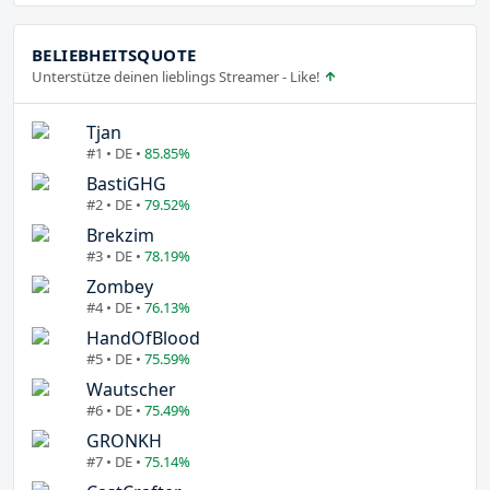
BELIEBHEITSQUOTE
Unterstütze deinen lieblings Streamer - Like!
Tjan
#1 • DE •
85.85%
BastiGHG
#2 • DE •
79.52%
Brekzim
#3 • DE •
78.19%
Zombey
#4 • DE •
76.13%
HandOfBlood
#5 • DE •
75.59%
Wautscher
#6 • DE •
75.49%
GRONKH
#7 • DE •
75.14%