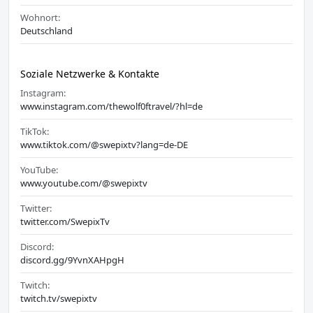
Wohnort:
Deutschland
Soziale Netzwerke & Kontakte
Instagram:
www.instagram.com/thewolf0ftravel/?hl=de
TikTok:
www.tiktok.com/@swepixtv?lang=de-DE
YouTube:
www.youtube.com/@swepixtv
Twitter:
twitter.com/SwepixTv
Discord:
discord.gg/9YvnXAHpgH
Twitch:
twitch.tv/swepixtv