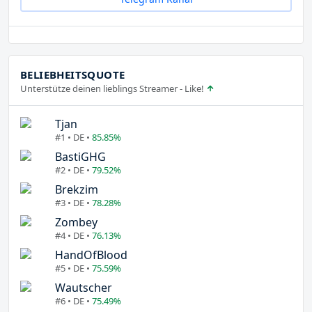
BELIEBHEITSQUOTE
Unterstütze deinen lieblings Streamer - Like!
Tjan
#1 • DE •
85.85%
BastiGHG
#2 • DE •
79.52%
Brekzim
#3 • DE •
78.28%
Zombey
#4 • DE •
76.13%
HandOfBlood
#5 • DE •
75.59%
Wautscher
#6 • DE •
75.49%