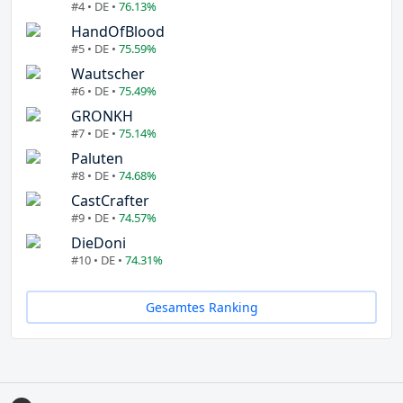
#4 • DE •
76.13%
HandOfBlood
#5 • DE •
75.59%
Wautscher
#6 • DE •
75.49%
GRONKH
#7 • DE •
75.14%
Paluten
#8 • DE •
74.68%
CastCrafter
#9 • DE •
74.57%
DieDoni
#10 • DE •
74.31%
Gesamtes Ranking