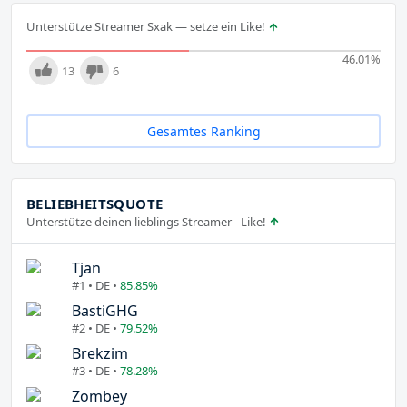
Unterstütze Streamer Sxak — setze ein Like!
46.01
%
13
6
Gesamtes Ranking
BELIEBHEITSQUOTE
Unterstütze deinen lieblings Streamer - Like!
Tjan
#1 • DE •
85.85%
BastiGHG
#2 • DE •
79.52%
Brekzim
#3 • DE •
78.28%
Zombey