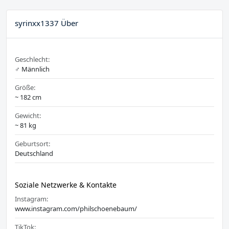
syrinxx1337 Über
Geschlecht:
♂️ Männlich
Größe:
~ 182 cm
Gewicht:
~ 81 kg
Geburtsort:
Deutschland
Soziale Netzwerke & Kontakte
Instagram:
www.instagram.com/philschoenebaum/
TikTok: