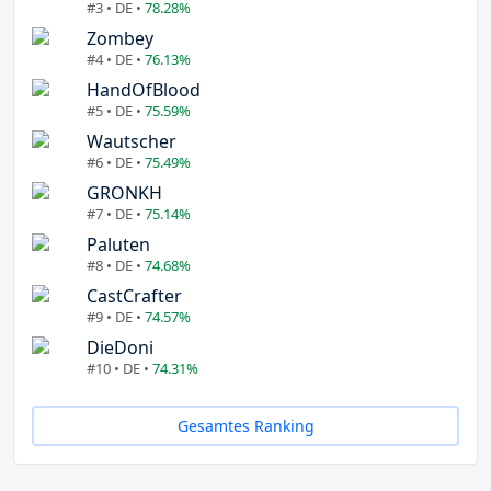
#3 • DE •
78.28%
Zombey
#4 • DE •
76.13%
HandOfBlood
#5 • DE •
75.59%
Wautscher
#6 • DE •
75.49%
GRONKH
#7 • DE •
75.14%
Paluten
#8 • DE •
74.68%
CastCrafter
#9 • DE •
74.57%
DieDoni
#10 • DE •
74.31%
Gesamtes Ranking