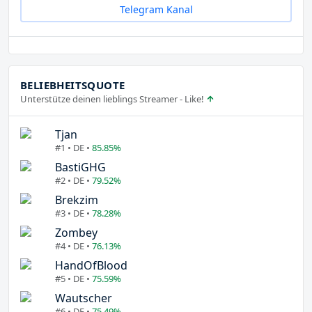
Telegram Kanal
BELIEBHEITSQUOTE
Unterstütze deinen lieblings Streamer - Like!
Tjan
#1 • DE •
85.85%
BastiGHG
#2 • DE •
79.52%
Brekzim
#3 • DE •
78.28%
Zombey
#4 • DE •
76.13%
HandOfBlood
#5 • DE •
75.59%
Wautscher
#6 • DE •
75.49%