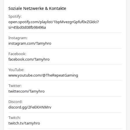
Soziale Netzwerke & Kontakte
Spotify:
open.spotify.com/playlist/1bpMvezgrGpfuf0xZGldci?
si=45bd0d08fb98496a
Instagram:
instagram.com/Tamyhro
Facebook:
facebook.com/Tamyhro
YouTube:
www.youtube.com/@TheRepeatGaming
Twitter:
twitter.com/Tamyhro
Discord:
discord.gg/2FeEKHNMrv
Twitch:
twitch.tv/tamyhro