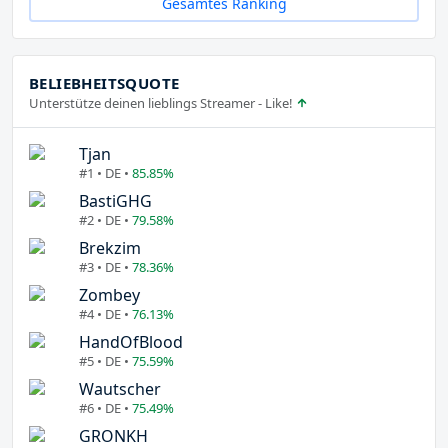
Gesamtes Ranking
BELIEBHEITSQUOTE
Unterstütze deinen lieblings Streamer - Like!
Tjan
#1 • DE •
85.85%
BastiGHG
#2 • DE •
79.58%
Brekzim
#3 • DE •
78.36%
Zombey
#4 • DE •
76.13%
HandOfBlood
#5 • DE •
75.59%
Wautscher
#6 • DE •
75.49%
GRONKH