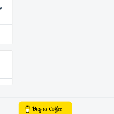
0M
Buy us Coffee