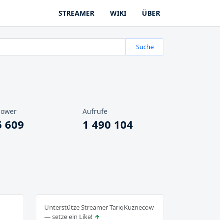
STREAMER
WIKI
ÜBER
Suche
lower
Aufrufe
6 609
1 490 104
Unterstütze Streamer TariqKuznecow
— setze ein Like!