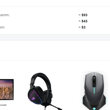
gramm:
~ $93
~ $43
mm:
~ $3