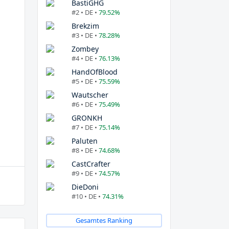
BastiGHG
#2 • DE •
79.52%
Brekzim
#3 • DE •
78.28%
Zombey
#4 • DE •
76.13%
HandOfBlood
#5 • DE •
75.59%
Wautscher
#6 • DE •
75.49%
GRONKH
#7 • DE •
75.14%
Paluten
#8 • DE •
74.68%
CastCrafter
#9 • DE •
74.57%
DieDoni
#10 • DE •
74.31%
Gesamtes Ranking