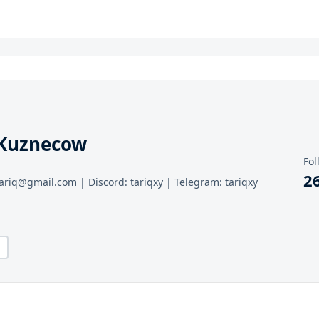
qKuznecow
Fol
2
ariq@gmail.com | Discord: tariqxy | Telegram: tariqxy