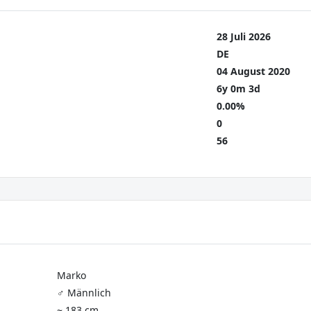
28 Juli 2026
DE
04 August 2020
6y 0m 3d
0.00%
0
56
Marko
♂️ Männlich
~ 183 cm