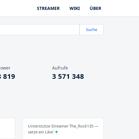
STREAMER
WIKI
ÜBER
Suche
lower
Aufrufe
8 819
3 571 348
Unterstütze Streamer The_Rock135 —
setze ein Like!