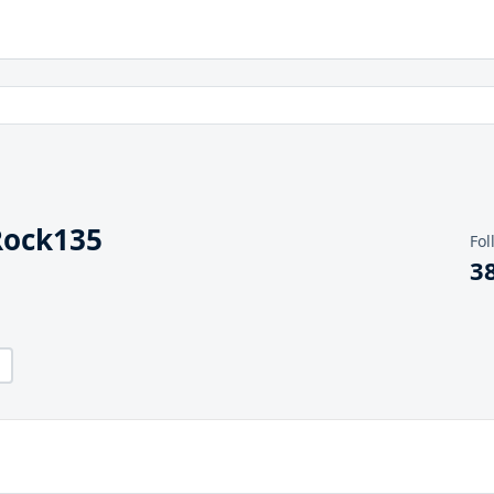
Rock135
Fol
3