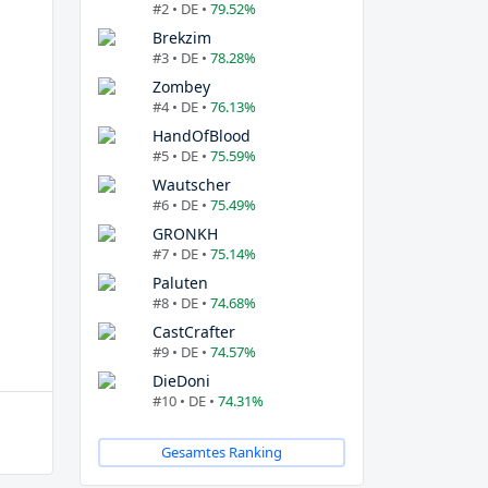
#2 • DE •
79.52%
Brekzim
#3 • DE •
78.28%
Zombey
#4 • DE •
76.13%
HandOfBlood
#5 • DE •
75.59%
Wautscher
#6 • DE •
75.49%
GRONKH
#7 • DE •
75.14%
Paluten
#8 • DE •
74.68%
CastCrafter
#9 • DE •
74.57%
DieDoni
#10 • DE •
74.31%
Gesamtes Ranking