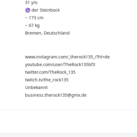
31 y/o
♑ der Steinbock
~ 173 cm
~ 67 kg
Bremen, Deutschland
www.instagram.com/_therock135_/?hl=de
youtube.com/user/TheRock135bf3
twitter.com/TheRock_135
twitch.tv/the_rock135
Unbekannt
business.therock135@gmx.de