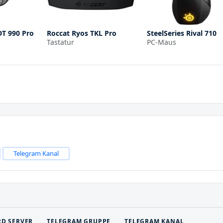
T 990 Pro
Roccat Ryos TKL Pro
SteelSeries Rival 710
Tastatur
PC-Maus
Telegram Kanal
RD SERVER
TELEGRAM GRUPPE
TELEGRAM KANAL