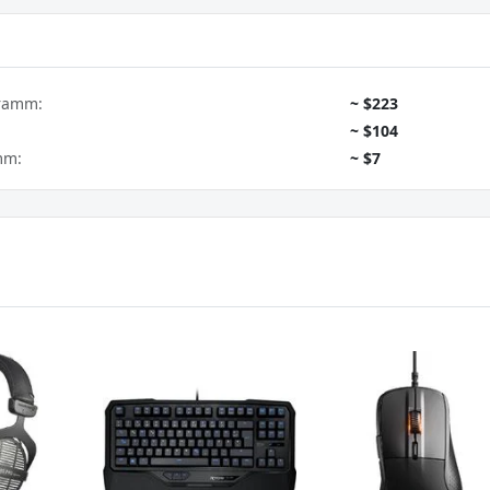
gramm:
~ $223
~ $104
mm:
~ $7