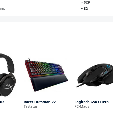
~ $29
mm:
~ $2
MIX
Razer Hutsman V2
Logitech G503 Hero
Tastatur
PC-Maus