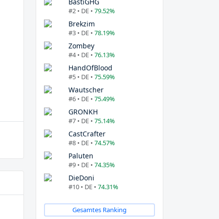
BastiGHG
#2 • DE •
79.52%
Brekzim
#3 • DE •
78.19%
Zombey
#4 • DE •
76.13%
HandOfBlood
#5 • DE •
75.59%
Wautscher
#6 • DE •
75.49%
GRONKH
#7 • DE •
75.14%
CastCrafter
#8 • DE •
74.57%
Paluten
#9 • DE •
74.35%
DieDoni
#10 • DE •
74.31%
Gesamtes Ranking