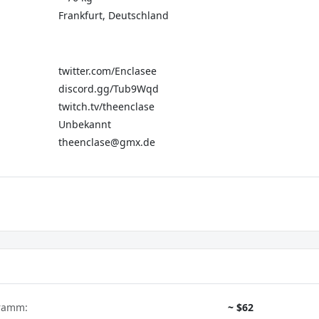
Frankfurt, Deutschland
twitter.com/Enclasee
discord.gg/Tub9Wqd
twitch.tv/theenclase
Unbekannt
theenclase@gmx.de
gramm:
~ $62