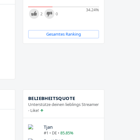
34.24
%
2
0
Gesamtes Ranking
BELIEBHEITSQUOTE
Unterstütze deinen lieblings Streamer
- Like!
Tjan
#1 • DE •
85.85%