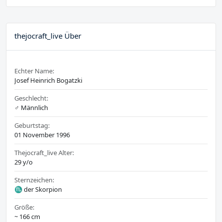
thejocraft_live Über
Echter Name:
Josef Heinrich Bogatzki
Geschlecht:
♂️ Männlich
Geburtstag:
01 November 1996
Thejocraft_live Alter:
29 y/o
Sternzeichen:
♏ der Skorpion
Größe:
~ 166 cm