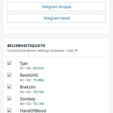
Telegram Gruppe
Telegram Kanal
BELIEBHEITSQUOTE
Unterstütze deinen lieblings Streamer - Like!
Tjan
#1 • DE •
85.91%
BastiGHG
#2 • DE •
79.49%
Brekzim
#3 • DE •
78.19%
Zombey
#4 • DE •
76.13%
HandOfBlood