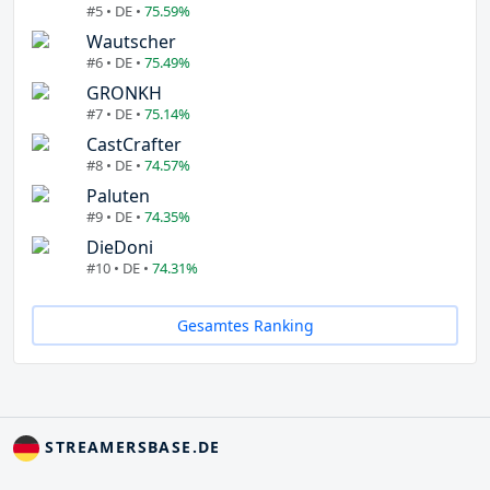
#5 • DE •
75.59%
Wautscher
#6 • DE •
75.49%
GRONKH
#7 • DE •
75.14%
CastCrafter
#8 • DE •
74.57%
Paluten
#9 • DE •
74.35%
DieDoni
#10 • DE •
74.31%
Gesamtes Ranking
STREAMERSBASE.DE