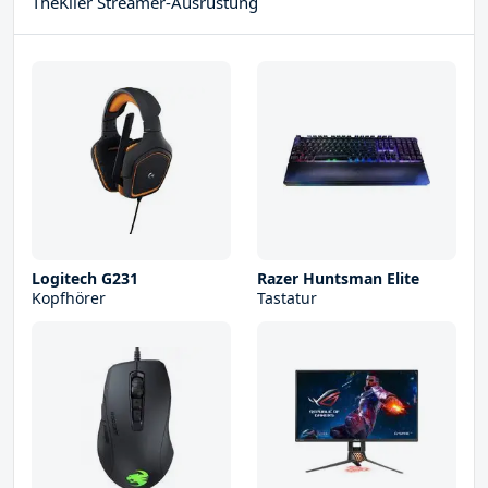
TheKller Streamer-Ausrüstung
Logitech G231
Razer Huntsman Elite
Kopfhörer
Tastatur