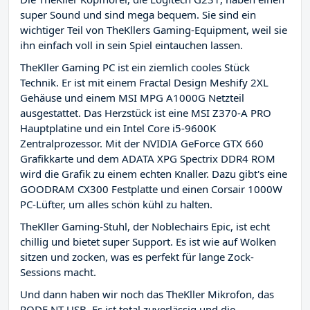
super Sound und sind mega bequem. Sie sind ein
wichtiger Teil von TheKllers Gaming-Equipment, weil sie
ihn einfach voll in sein Spiel eintauchen lassen.
TheKller Gaming PC ist ein ziemlich cooles Stück
Technik. Er ist mit einem Fractal Design Meshify 2XL
Gehäuse und einem MSI MPG A1000G Netzteil
ausgestattet. Das Herzstück ist eine MSI Z370-A PRO
Hauptplatine und ein Intel Core i5-9600K
Zentralprozessor. Mit der NVIDIA GeForce GTX 660
Grafikkarte und dem ADATA XPG Spectrix DDR4 ROM
wird die Grafik zu einem echten Knaller. Dazu gibt's eine
GOODRAM CX300 Festplatte und einen Corsair 1000W
PC-Lüfter, um alles schön kühl zu halten.
TheKller Gaming-Stuhl, der Noblechairs Epic, ist echt
chillig und bietet super Support. Es ist wie auf Wolken
sitzen und zocken, was es perfekt für lange Zock-
Sessions macht.
Und dann haben wir noch das TheKller Mikrofon, das
RODE NT-USB. Es ist total zuverlässig und die