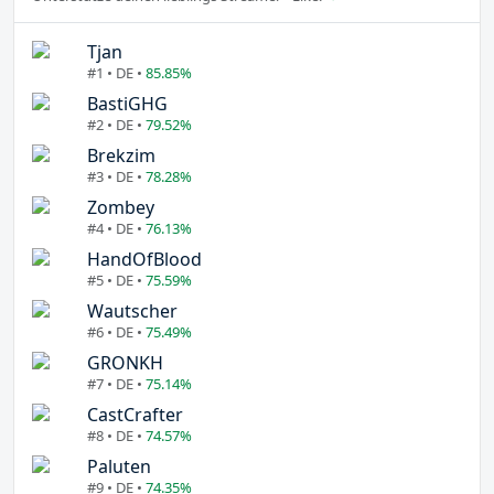
Tjan
#1 • DE •
85.85%
BastiGHG
#2 • DE •
79.52%
Brekzim
#3 • DE •
78.28%
Zombey
#4 • DE •
76.13%
HandOfBlood
#5 • DE •
75.59%
Wautscher
#6 • DE •
75.49%
GRONKH
#7 • DE •
75.14%
CastCrafter
#8 • DE •
74.57%
Paluten
#9 • DE •
74.35%