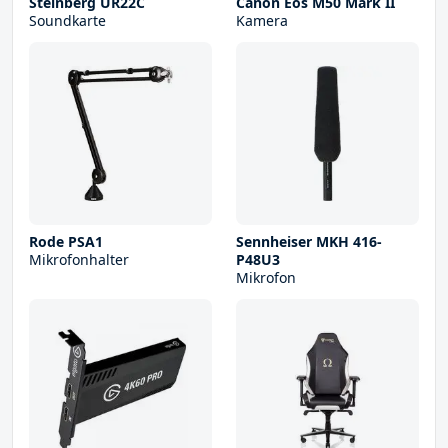
Steinberg UR22С
Canon Eos M50 Mark II
Soundkarte
Kamera
Rode PSA1
Sennheiser MKH 416-
Mikrofonhalter
P48U3
Mikrofon