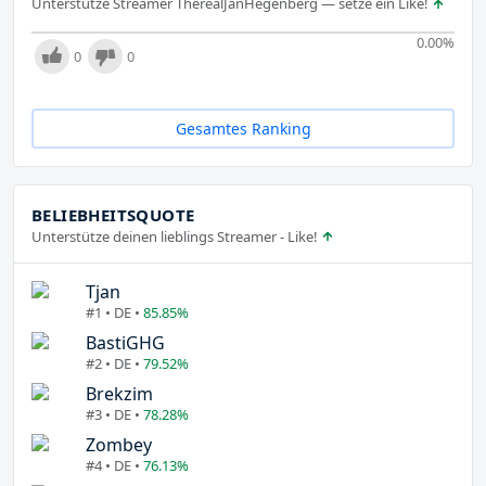
Unterstütze Streamer TherealJanHegenberg — setze ein Like!
0.00
%
0
0
Gesamtes Ranking
BELIEBHEITSQUOTE
Unterstütze deinen lieblings Streamer - Like!
Tjan
#1 • DE •
85.85%
BastiGHG
#2 • DE •
79.52%
Brekzim
#3 • DE •
78.28%
Zombey
#4 • DE •
76.13%