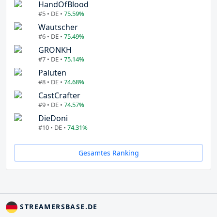
HandOfBlood
#5 • DE •
75.59%
Wautscher
#6 • DE •
75.49%
GRONKH
#7 • DE •
75.14%
Paluten
#8 • DE •
74.68%
CastCrafter
#9 • DE •
74.57%
DieDoni
#10 • DE •
74.31%
Gesamtes Ranking
STREAMERSBASE.DE