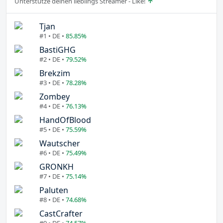
Unterstütze deinen lieblings Streamer - Like!
Tjan
#1 • DE •
85.85%
BastiGHG
#2 • DE •
79.52%
Brekzim
#3 • DE •
78.28%
Zombey
#4 • DE •
76.13%
HandOfBlood
#5 • DE •
75.59%
Wautscher
#6 • DE •
75.49%
GRONKH
#7 • DE •
75.14%
Paluten
#8 • DE •
74.68%
CastCrafter
#9 • DE •
74.57%