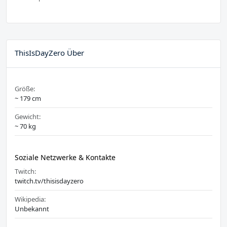
ThisIsDayZero Über
Größe:
~ 179 cm
Gewicht:
~ 70 kg
Soziale Netzwerke & Kontakte
Twitch:
twitch.tv/thisisdayzero
Wikipedia:
Unbekannt