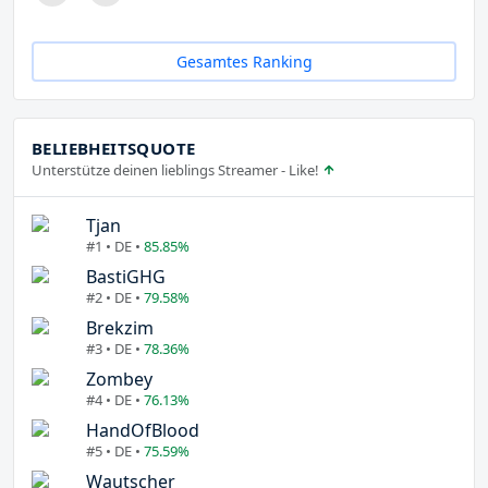
Gesamtes Ranking
BELIEBHEITSQUOTE
Unterstütze deinen lieblings Streamer - Like!
Tjan
#1 • DE •
85.85%
BastiGHG
#2 • DE •
79.58%
Brekzim
#3 • DE •
78.36%
Zombey
#4 • DE •
76.13%
HandOfBlood
#5 • DE •
75.59%
Wautscher