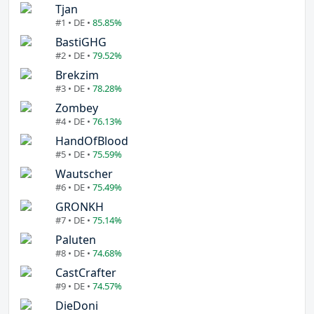
Tjan
#1 • DE •
85.85%
BastiGHG
#2 • DE •
79.52%
Brekzim
#3 • DE •
78.28%
Zombey
#4 • DE •
76.13%
HandOfBlood
#5 • DE •
75.59%
Wautscher
#6 • DE •
75.49%
GRONKH
#7 • DE •
75.14%
Paluten
#8 • DE •
74.68%
CastCrafter
#9 • DE •
74.57%
DieDoni