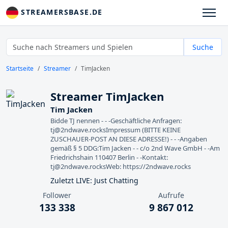
STREAMERSBASE.DE
Suche
Startseite
Streamer
TimJacken
Streamer TimJacken
Tim Jacken
Bidde TJ nennen - - -Geschäftliche Anfragen:
tj@2ndwave.rocksImpressum (BITTE KEINE
ZUSCHAUER-POST AN DIESE ADRESSE!) - - -Angaben
gemäß § 5 DDG:Tim Jacken - - c/o 2nd Wave GmbH - -Am
Friedrichshain 110407 Berlin - -Kontakt:
tj@2ndwave.rocksWeb: https://2ndwave.rocks
Zuletzt LIVE: Just Chatting
Follower
Aufrufe
133 338
9 867 012