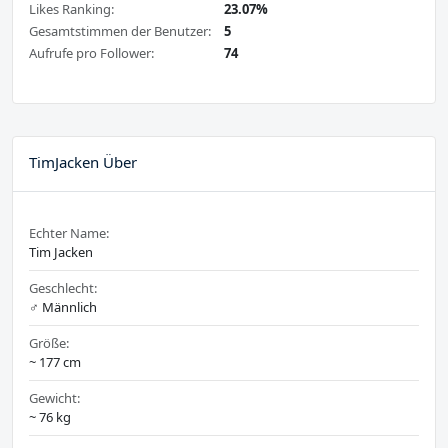
Likes Ranking:
23.07%
Gesamtstimmen der Benutzer:
5
Aufrufe pro Follower:
74
TimJacken Über
Echter Name:
Tim Jacken
Geschlecht:
♂️ Männlich
Größe:
~ 177 cm
Gewicht:
~ 76 kg