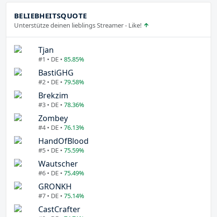
BELIEBHEITSQUOTE
Unterstütze deinen lieblings Streamer - Like!
Tjan
#1 • DE •
85.85%
BastiGHG
#2 • DE •
79.58%
Brekzim
#3 • DE •
78.36%
Zombey
#4 • DE •
76.13%
HandOfBlood
#5 • DE •
75.59%
Wautscher
#6 • DE •
75.49%
GRONKH
#7 • DE •
75.14%
CastCrafter