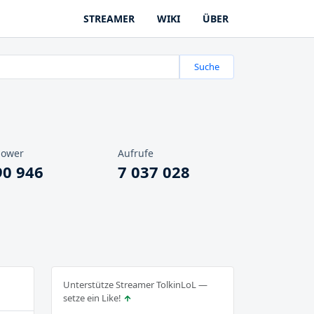
STREAMER
WIKI
ÜBER
Suche
lower
Aufrufe
90 946
7 037 028
Unterstütze Streamer TolkinLoL —
setze ein Like!