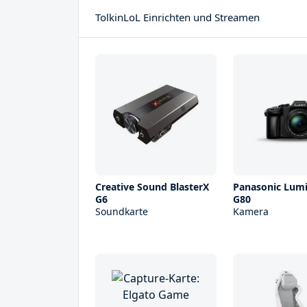
TolkinLoL Einrichten und Streamen
Creative Sound BlasterX
Panasonic Lum
G6
G80
Soundkarte
Kamera