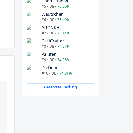
HandOfBlood
#5 • DE •
75.59%
Wautscher
#6 • DE •
75.49%
GRONKH
#7 • DE •
75.14%
CastCrafter
#8 • DE •
74.57%
Paluten
#9 • DE •
74.35%
DieDoni
#10 • DE •
74.31%
Gesamtes Ranking