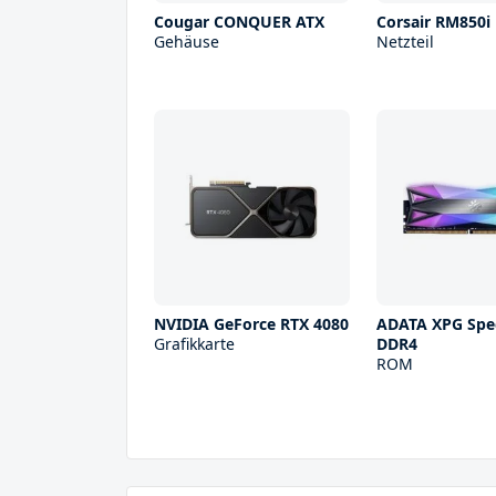
Cougar CONQUER ATX
Corsair RM850i
Gehäuse
Netzteil
NVIDIA GeForce RTX 4080
ADATA XPG Spec
Grafikkarte
DDR4
ROM