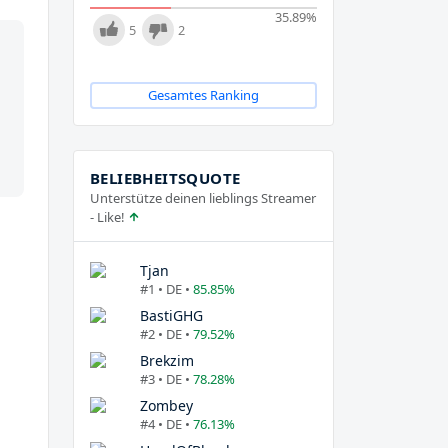
35.89
%
5
2
Gesamtes Ranking
BELIEBHEITSQUOTE
Unterstütze deinen lieblings Streamer
- Like!
Tjan
#1 • DE •
85.85%
BastiGHG
#2 • DE •
79.52%
Brekzim
#3 • DE •
78.28%
Zombey
#4 • DE •
76.13%