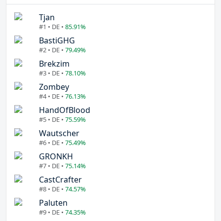
Tjan
#1 • DE •
85.91%
BastiGHG
#2 • DE •
79.49%
Brekzim
#3 • DE •
78.10%
Zombey
#4 • DE •
76.13%
HandOfBlood
#5 • DE •
75.59%
Wautscher
#6 • DE •
75.49%
GRONKH
#7 • DE •
75.14%
CastCrafter
#8 • DE •
74.57%
Paluten
#9 • DE •
74.35%