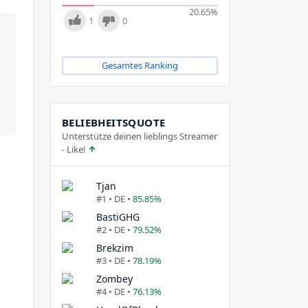
20.65
%
1
0
Gesamtes Ranking
BELIEBHEITSQUOTE
Unterstütze deinen lieblings Streamer
- Like!
Tjan
#1 • DE •
85.85%
BastiGHG
#2 • DE •
79.52%
Brekzim
#3 • DE •
78.19%
Zombey
#4 • DE •
76.13%