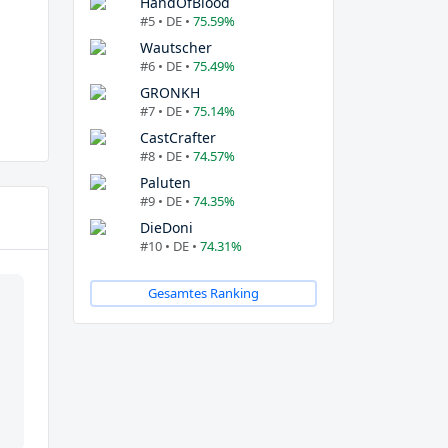
HandOfBlood
#5 • DE •
75.59%
Wautscher
#6 • DE •
75.49%
GRONKH
#7 • DE •
75.14%
CastCrafter
#8 • DE •
74.57%
Paluten
#9 • DE •
74.35%
DieDoni
#10 • DE •
74.31%
Gesamtes Ranking