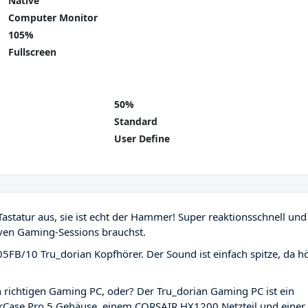
Native
Computer Monitor
105%
Fullscreen
50%
Standard
User Define
statur aus, sie ist echt der Hammer! Super reaktionsschnell und
iven Gaming-Sessions brauchst.
5FB/10 Tru_dorian Kopfhörer. Der Sound ist einfach spitze, da hö
.
richtigen Gaming PC, oder? Der Tru_dorian Gaming PC ist ein
erCase Pro 5 Gehäuse, einem CORSAIR HX1200 Netzteil und einer