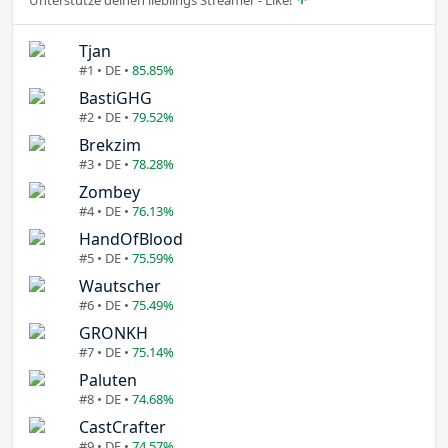
Tjan
#1 • DE •
85.85%
BastiGHG
#2 • DE •
79.52%
Brekzim
#3 • DE •
78.28%
Zombey
#4 • DE •
76.13%
HandOfBlood
#5 • DE •
75.59%
Wautscher
#6 • DE •
75.49%
GRONKH
#7 • DE •
75.14%
Paluten
#8 • DE •
74.68%
CastCrafter
#9 • DE •
74.57%