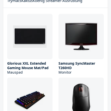
TrymacsKaktusKoenig Streamer-Ausrüstung
Glorious XXL Extended
Samsung SyncMaster
Gaming Mouse Mat/Pad
T260HD
Mauspad
Monitor