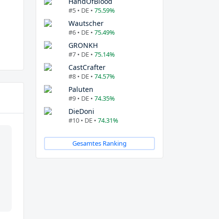
HandOfBlood
#5 • DE •
75.59%
Wautscher
#6 • DE •
75.49%
GRONKH
#7 • DE •
75.14%
CastCrafter
#8 • DE •
74.57%
Paluten
#9 • DE •
74.35%
DieDoni
#10 • DE •
74.31%
Gesamtes Ranking