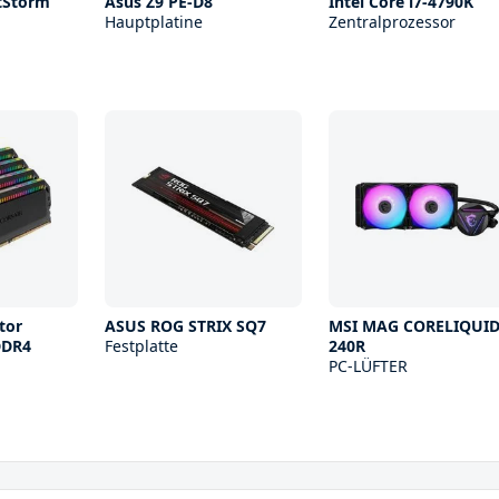
tStorm
Asus Z9 PE-D8
Intel Core i7-4790K
Hauptplatine
Zentralprozessor
tor
ASUS ROG STRIX SQ7
MSI MAG CORELIQUI
DDR4
Festplatte
240R
PC-LÜFTER