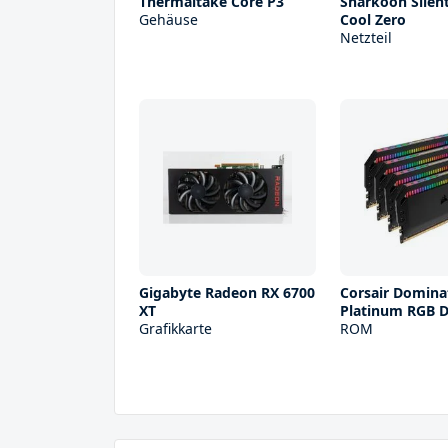
Thermaltake Core P3
Sharkoon Silen
Gehäuse
Cool Zero
Netzteil
Gigabyte Radeon RX 6700
Corsair Domina
XT
Platinum RGB 
Grafikkarte
ROM