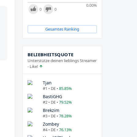
0.00
%
0
0
Gesamtes Ranking
BELIEBHEITSQUOTE
Unterstütze deinen lieblings Streamer
- Like!
Tjan
#1 • DE •
85.85%
BastiGHG
#2 • DE •
79.52%
Brekzim
#3 • DE •
78.28%
Zombey
#4 • DE •
76.13%