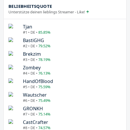
BELIEBHEITSQUOTE
Unterstütze deinen lieblings Streamer - Like!
Tjan
#1 • DE •
85.85%
BastiGHG
#2 • DE •
79.52%
Brekzim
#3 • DE •
78.19%
Zombey
#4 • DE •
76.13%
HandOfBlood
#5 • DE •
75.59%
Wautscher
#6 • DE •
75.49%
GRONKH
#7 • DE •
75.14%
CastCrafter
#8 • DE •
74.57%