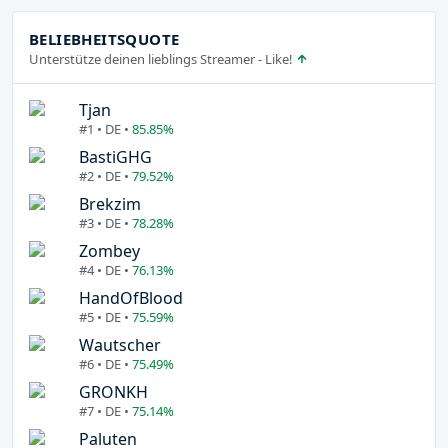
BELIEBHEITSQUOTE
Unterstütze deinen lieblings Streamer - Like!
Tjan
#1 • DE •
85.85%
BastiGHG
#2 • DE •
79.52%
Brekzim
#3 • DE •
78.28%
Zombey
#4 • DE •
76.13%
HandOfBlood
#5 • DE •
75.59%
Wautscher
#6 • DE •
75.49%
GRONKH
#7 • DE •
75.14%
Paluten