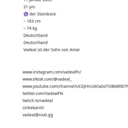
21 y/o
♑ der Steinbock
~ 183 cm
~ 74 kg
Deutschland
Deutschland
Vadeal ist der Sohn von Amar
www.instagram.com/vadealfn/
www.tiktok.com/@vadeal_
www.youtube.com/channel/UCbJHnUdOaIxiTOB68RB7
twitter.com/VadealFN
twitch.tv/vadeal
Unbekannt
vadeal@nxxt.gg