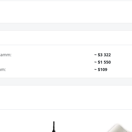
gramm:
~ $3 322
~ $1 550
mm:
~ $109