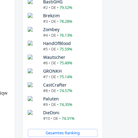
BastiGHG
#2 • DE •
79.52%
Brekzim
#3 • DE •
78.28%
Zombey
#4 • DE •
76.13%
HandOfBlood
#5 • DE •
75.59%
Wautscher
#6 • DE •
75.49%
GRONKH
#7 • DE •
75.14%
CastCrafter
#8 • DE •
74.57%
Nqw
Paluten
#9 • DE •
74.35%
DieDoni
#10 • DE •
74.31%
Gesamtes Ranking