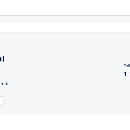
al
Fol
1
tnite