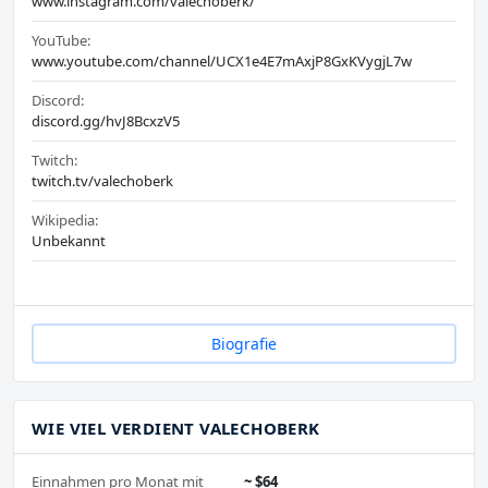
www.instagram.com/valechoberk/
YouTube:
www.youtube.com/channel/UCX1e4E7mAxjP8GxKVygjL7w
Discord:
discord.gg/hvJ8BcxzV5
Twitch:
twitch.tv/valechoberk
Wikipedia:
Unbekannt
Biografie
WIE VIEL VERDIENT VALECHOBERK
Einnahmen pro Monat mit
~ $64