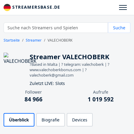
STREAMERSBASE.DE
Suche
Startseite
Streamer
VALECHOBERK
Streamer VALECHOBERK
?Based in Malta | ? telegram: valechoberk | ?
www.valechoberkbonus.com | ?
valechoberk@gmail.com
Zuletzt LIVE: Slots
Follower
Aufrufe
84 966
1 019 592
Überblick
Biografie
Devices