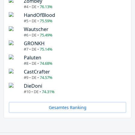
Zombey
#4 • DE •
76.13%
HandOfBlood
#5 • DE •
75.59%
Wautscher
#6 • DE •
75.49%
GRONKH
#7 • DE •
75.14%
Paluten
#8 • DE •
74.68%
CastCrafter
#9 • DE •
74.57%
DieDoni
#10 • DE •
74.31%
Gesamtes Ranking