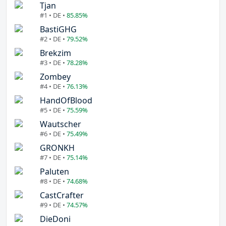
Tjan
#1 • DE •
85.85%
BastiGHG
#2 • DE •
79.52%
Brekzim
#3 • DE •
78.28%
Zombey
#4 • DE •
76.13%
HandOfBlood
#5 • DE •
75.59%
Wautscher
#6 • DE •
75.49%
GRONKH
#7 • DE •
75.14%
Paluten
#8 • DE •
74.68%
CastCrafter
#9 • DE •
74.57%
DieDoni