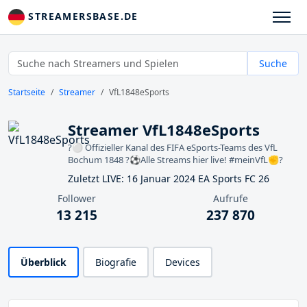
STREAMERSBASE.DE
Suche
Startseite
Streamer
VfL1848eSports
Streamer VfL1848eSports
?⚪️ Offizieller Kanal des FIFA eSports-Teams des VfL
Bochum 1848 ?⚽Alle Streams hier live! #meinVfL✊?
Zuletzt LIVE: 16 Januar 2024 EA Sports FC 26
Follower
Aufrufe
13 215
237 870
Überblick
Biografie
Devices