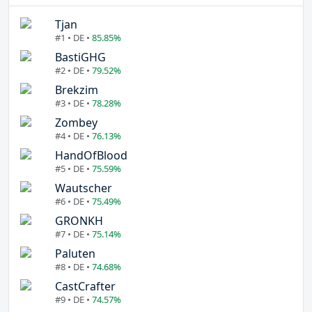
Tjan
#1 • DE •
85.85%
BastiGHG
#2 • DE •
79.52%
Brekzim
#3 • DE •
78.28%
Zombey
#4 • DE •
76.13%
HandOfBlood
#5 • DE •
75.59%
Wautscher
#6 • DE •
75.49%
GRONKH
#7 • DE •
75.14%
Paluten
#8 • DE •
74.68%
CastCrafter
#9 • DE •
74.57%