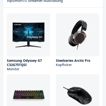
VipSimon10 Streamer-Ausrüstung
Samsung Odyssey G7
Steelseries Arctis Pro
C32G75TQSI
Kopfhörer
Monitor