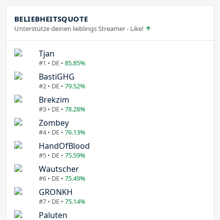
BELIEBHEITSQUOTE
Unterstütze deinen lieblings Streamer - Like!
Tjan
#1 • DE •
85.85%
BastiGHG
#2 • DE •
79.52%
Brekzim
#3 • DE •
78.28%
Zombey
#4 • DE •
76.13%
HandOfBlood
#5 • DE •
75.59%
Wautscher
#6 • DE •
75.49%
GRONKH
#7 • DE •
75.14%
Paluten