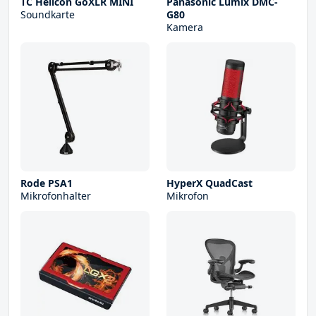
TC Helicon GoXLR MINI
Panasonic Lumix DMC-
Soundkarte
G80
Kamera
Rode PSA1
HyperX QuadCast
Mikrofonhalter
Mikrofon