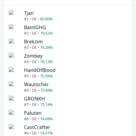
Tjan
#1 • DE •
85.85%
BastiGHG
#2 • DE •
79.52%
Brekzim
#3 • DE •
78.28%
Zombey
#4 • DE •
76.13%
HandOfBlood
#5 • DE •
75.59%
Wautscher
#6 • DE •
75.49%
GRONKH
#7 • DE •
75.14%
Paluten
#8 • DE •
74.68%
CastCrafter
#9 • DE •
74.57%