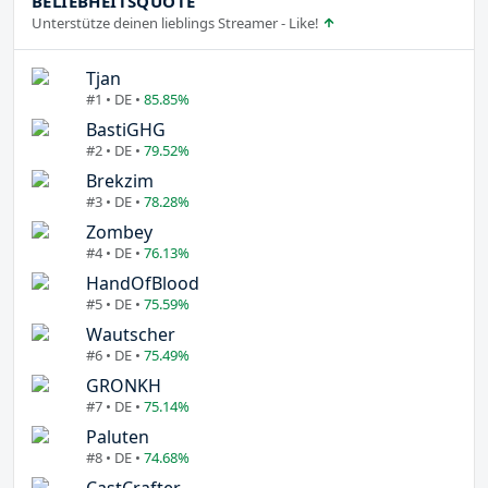
BELIEBHEITSQUOTE
Unterstütze deinen lieblings Streamer - Like!
Tjan
#1 • DE •
85.85%
BastiGHG
#2 • DE •
79.52%
Brekzim
#3 • DE •
78.28%
Zombey
#4 • DE •
76.13%
HandOfBlood
#5 • DE •
75.59%
Wautscher
#6 • DE •
75.49%
GRONKH
#7 • DE •
75.14%
Paluten
#8 • DE •
74.68%
CastCrafter