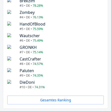
Brekzim
#3 • DE •
78.28%
Zombey
#4 • DE •
76.13%
HandOfBlood
#5 • DE •
75.59%
Wautscher
#6 • DE •
75.49%
GRONKH
#7 • DE •
75.14%
CastCrafter
#8 • DE •
74.57%
Paluten
#9 • DE •
74.35%
DieDoni
#10 • DE •
74.31%
Gesamtes Ranking