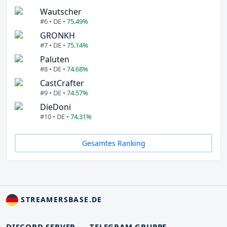
Wautscher
#6 • DE •
75.49%
GRONKH
#7 • DE •
75.14%
Paluten
#8 • DE •
74.68%
CastCrafter
#9 • DE •
74.57%
DieDoni
#10 • DE •
74.31%
Gesamtes Ranking
STREAMERSBASE.DE
DISCORD SERVER
TELEGRAM GRUPPE