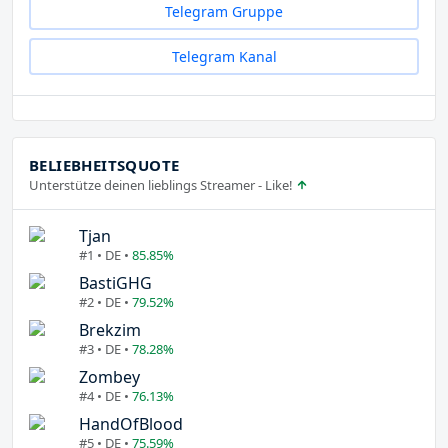
Telegram Gruppe
Telegram Kanal
BELIEBHEITSQUOTE
Unterstütze deinen lieblings Streamer - Like!
Tjan
#1 • DE •
85.85%
BastiGHG
#2 • DE •
79.52%
Brekzim
#3 • DE •
78.28%
Zombey
#4 • DE •
76.13%
HandOfBlood
#5 • DE •
75.59%