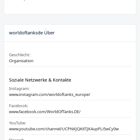
worldoftanksde Über
Geschlecht:
Organisation
Soziale Netzwerke & Kontakte
Instagram:
www.instagram.com/worldoftanks_europe/
Facebook:
www.facebook.com/WorldOfTanks.DE/
YouTube:
www.youtube.com/channel/UCPNKJQK6TJK4upPLi5wCy0w
Discord: