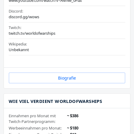
www.youtube.com/watch?v=A4n4e_0FlaI
Discord:
discord.gg/wows
Twitch:
twitch.tv/worldofwarships
Wikipedia:
Unbekannt
Biografie
WIE VIEL VERDIENT WORLDOFWARSHIPS
Einnahmen pro Monat mit
~ $386
Twitch-Partnerprogramm:
Werbeeinnahmen pro Monat:
~ $180