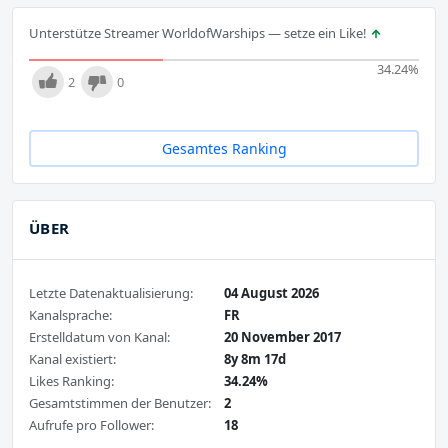
Unterstütze Streamer WorldofWarships — setze ein Like!
34.24
%
2
0
Gesamtes Ranking
ÜBER
Letzte Datenaktualisierung:
04 August 2026
Kanalsprache:
FR
Erstelldatum von Kanal:
20 November 2017
Kanal existiert:
8y 8m 17d
Likes Ranking:
34.24%
Gesamtstimmen der Benutzer:
2
Aufrufe pro Follower:
18