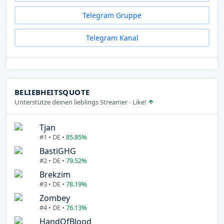
Telegram Gruppe
Telegram Kanal
BELIEBHEITSQUOTE
Unterstütze deinen lieblings Streamer - Like!
Tjan
#1 • DE •
85.85%
BastiGHG
#2 • DE •
79.52%
Brekzim
#3 • DE •
78.19%
Zombey
#4 • DE •
76.13%
HandOfBlood