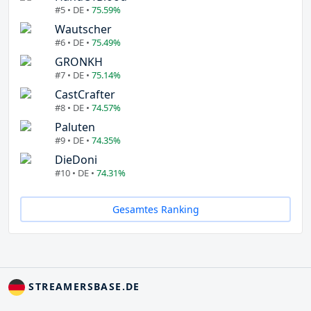
#5 • DE •
75.59%
Wautscher
#6 • DE •
75.49%
GRONKH
#7 • DE •
75.14%
CastCrafter
#8 • DE •
74.57%
Paluten
#9 • DE •
74.35%
DieDoni
#10 • DE •
74.31%
Gesamtes Ranking
STREAMERSBASE.DE