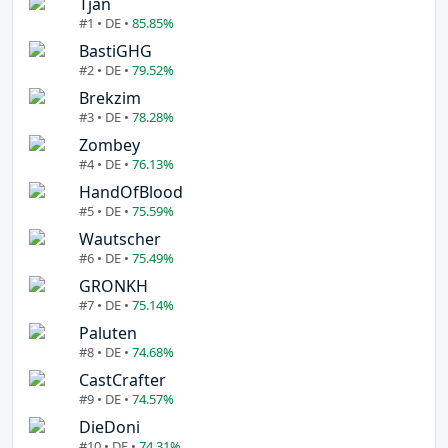
Tjan
#1 • DE •
85.85%
BastiGHG
#2 • DE •
79.52%
Brekzim
#3 • DE •
78.28%
Zombey
#4 • DE •
76.13%
HandOfBlood
#5 • DE •
75.59%
Wautscher
#6 • DE •
75.49%
GRONKH
#7 • DE •
75.14%
Paluten
#8 • DE •
74.68%
CastCrafter
#9 • DE •
74.57%
DieDoni
#10 • DE •
74.31%