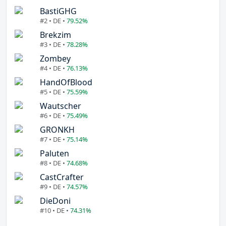
BastiGHG
#2 • DE •
79.52%
Brekzim
#3 • DE •
78.28%
Zombey
#4 • DE •
76.13%
HandOfBlood
#5 • DE •
75.59%
Wautscher
#6 • DE •
75.49%
GRONKH
#7 • DE •
75.14%
Paluten
#8 • DE •
74.68%
CastCrafter
#9 • DE •
74.57%
DieDoni
#10 • DE •
74.31%