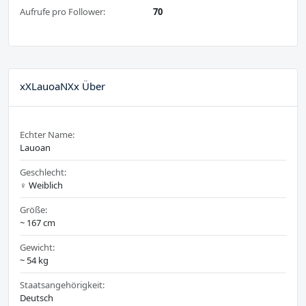
Aufrufe pro Follower:
70
xXLauoaNXx Über
Echter Name:
Lauoan
Geschlecht:
♀️ Weiblich
Größe:
~ 167 cm
Gewicht:
~ 54 kg
Staatsangehörigkeit:
Deutsch