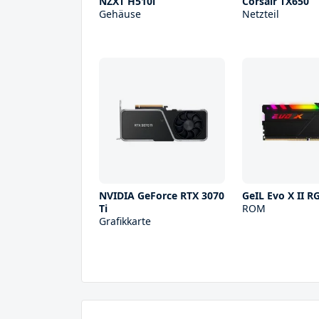
NZXT H510i
Corsair TX650
Gehäuse
Netzteil
NVIDIA GeForce RTX 3070
GeIL Evo X II 
Ti
ROM
Grafikkarte