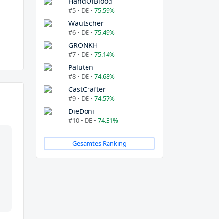
HandOfBlood
#5 • DE •
75.59%
Wautscher
#6 • DE •
75.49%
GRONKH
#7 • DE •
75.14%
Paluten
#8 • DE •
74.68%
CastCrafter
#9 • DE •
74.57%
DieDoni
#10 • DE •
74.31%
Gesamtes Ranking