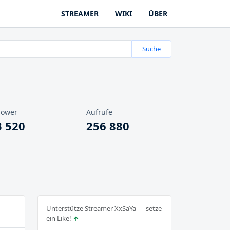
STREAMER
WIKI
ÜBER
Suche
lower
Aufrufe
3 520
256 880
Unterstütze Streamer XxSaYa — setze
ein Like!