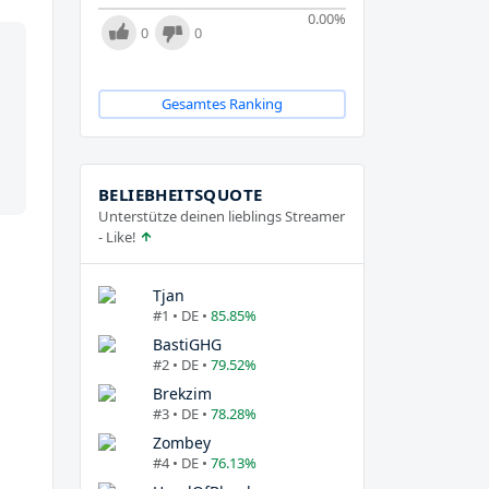
0.00
%
0
0
Gesamtes Ranking
BELIEBHEITSQUOTE
Unterstütze deinen lieblings Streamer
- Like!
Tjan
#1 • DE •
85.85%
BastiGHG
#2 • DE •
79.52%
Brekzim
#3 • DE •
78.28%
Zombey
#4 • DE •
76.13%