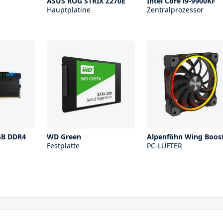
ASUS ROG STRIX Z270E
Intel Core i9-9900KF
Hauptplatine
Zentralprozessor
RGB DDR4
WD Green
Alpenföhn Wing Boost
Festplatte
PC-LÜFTER