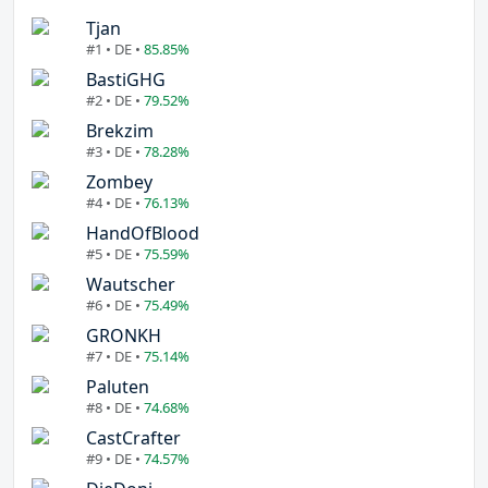
Tjan
#1 • DE •
85.85%
BastiGHG
#2 • DE •
79.52%
Brekzim
#3 • DE •
78.28%
Zombey
#4 • DE •
76.13%
HandOfBlood
#5 • DE •
75.59%
Wautscher
#6 • DE •
75.49%
GRONKH
#7 • DE •
75.14%
Paluten
#8 • DE •
74.68%
CastCrafter
#9 • DE •
74.57%