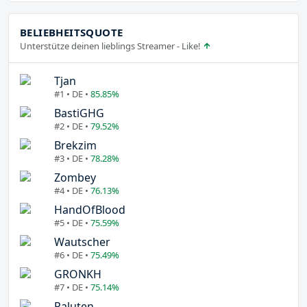
BELIEBHEITSQUOTE
Unterstütze deinen lieblings Streamer - Like!
Tjan
#1 • DE •
85.85%
BastiGHG
#2 • DE •
79.52%
Brekzim
#3 • DE •
78.28%
Zombey
#4 • DE •
76.13%
HandOfBlood
#5 • DE •
75.59%
Wautscher
#6 • DE •
75.49%
GRONKH
#7 • DE •
75.14%
Paluten