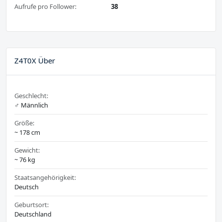
Aufrufe pro Follower:
38
Z4T0X Über
Geschlecht:
♂️ Männlich
Größe:
~ 178 cm
Gewicht:
~ 76 kg
Staatsangehörigkeit:
Deutsch
Geburtsort:
Deutschland