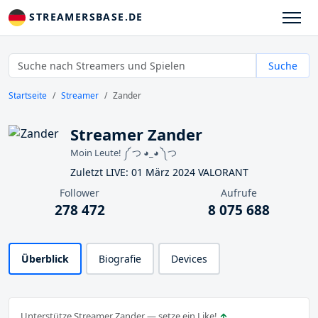
STREAMERSBASE.DE
Suche
Startseite
Streamer
Zander
Streamer Zander
Moin Leute! ༼ つ ◕_◕ ༽つ
Zuletzt LIVE: 01 März 2024 VALORANT
Follower
Aufrufe
278 472
8 075 688
Überblick
Biografie
Devices
Unterstütze Streamer Zander — setze ein Like!