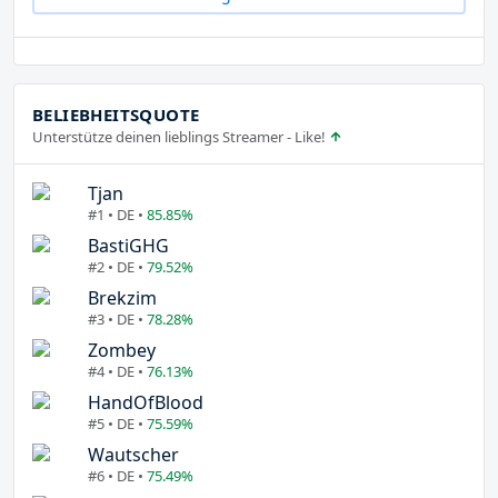
BELIEBHEITSQUOTE
Unterstütze deinen lieblings Streamer - Like!
Tjan
#1 • DE •
85.85%
BastiGHG
#2 • DE •
79.52%
Brekzim
#3 • DE •
78.28%
Zombey
#4 • DE •
76.13%
HandOfBlood
#5 • DE •
75.59%
Wautscher
#6 • DE •
75.49%