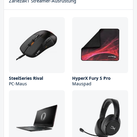
ZarlezaR1 Streamer-Ausrüstung
SteelSeries Rival
HyperX Fury S Pro
PC-Maus
Mauspad