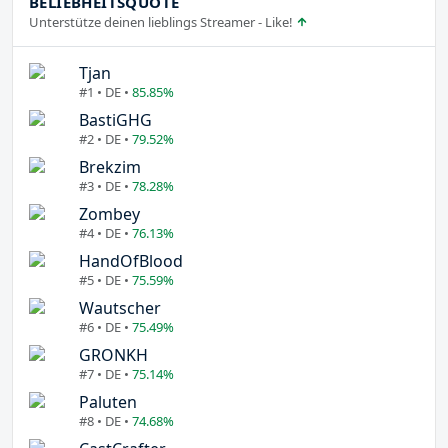
BELIEBHEITSQUOTE
Unterstütze deinen lieblings Streamer - Like!
Tjan
#1 • DE •
85.85%
BastiGHG
#2 • DE •
79.52%
Brekzim
#3 • DE •
78.28%
Zombey
#4 • DE •
76.13%
HandOfBlood
#5 • DE •
75.59%
Wautscher
#6 • DE •
75.49%
GRONKH
#7 • DE •
75.14%
Paluten
#8 • DE •
74.68%