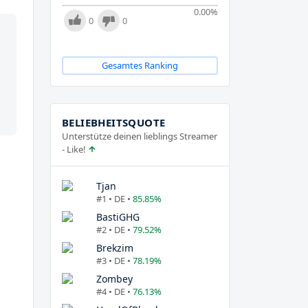
0.00
%
0
0
Gesamtes Ranking
BELIEBHEITSQUOTE
Unterstütze deinen lieblings Streamer
- Like!
Tjan
#1 • DE •
85.85%
BastiGHG
#2 • DE •
79.52%
Brekzim
#3 • DE •
78.19%
Zombey
#4 • DE •
76.13%