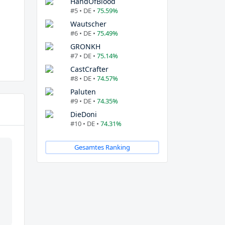
HandOfBlood
#5 • DE •
75.59%
Wautscher
#6 • DE •
75.49%
GRONKH
#7 • DE •
75.14%
CastCrafter
#8 • DE •
74.57%
Paluten
#9 • DE •
74.35%
DieDoni
#10 • DE •
74.31%
Gesamtes Ranking