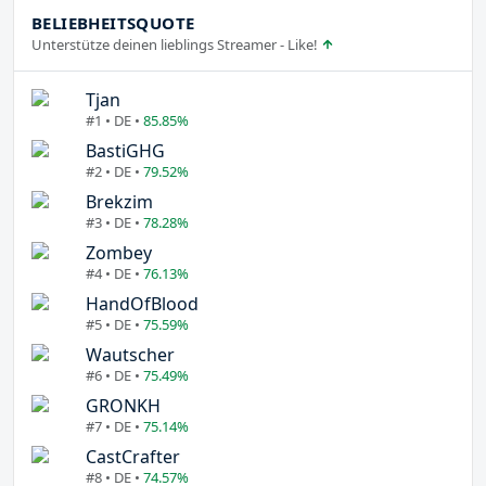
BELIEBHEITSQUOTE
Unterstütze deinen lieblings Streamer - Like!
Tjan
#1 • DE •
85.85%
BastiGHG
#2 • DE •
79.52%
Brekzim
#3 • DE •
78.28%
Zombey
#4 • DE •
76.13%
HandOfBlood
#5 • DE •
75.59%
Wautscher
#6 • DE •
75.49%
GRONKH
#7 • DE •
75.14%
CastCrafter
#8 • DE •
74.57%